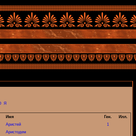
Ю
Я
Имя
Ген.
Илл.
Аристей
1
Аристодем