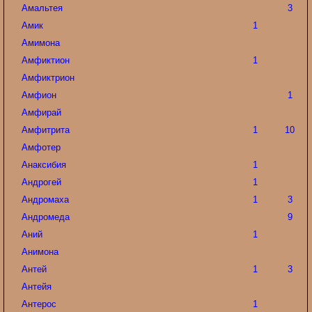
Амальтея
3
Амик
1
Амимона
Амфиктион
1
Амфиктрион
Амфион
1
Амфирай
Амфитрита
1
10
Амфотер
Анаксибия
1
Андрогей
1
Андромаха
1
3
Андромеда
9
Аний
1
Анимона
Антей
1
3
Антейя
Антерос
1