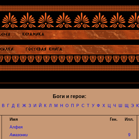
Боги и герои:
В
Г
Д
Е
Ж
З
И
Й
К
Л
М
Н
О
П
Р
С
Т
У
Ф
Х
Ц
Ч
Ш
Щ
Э
Имя
Ген.
Илл.
Алфея
Амазонки
9