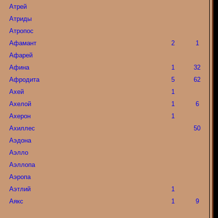
Атрей
Атриды
Атропос
Афамант
2
1
Афарей
Афина
1
32
Афродита
5
62
Ахей
1
Ахелой
1
6
Ахерон
1
Ахиллес
50
Аэдона
Аэлло
Аэллопа
Аэропа
Аэтлий
1
Аякс
1
9