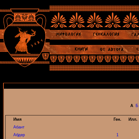
А
Б
Имя
Ген.
Илл.
Абант
Абдер
1