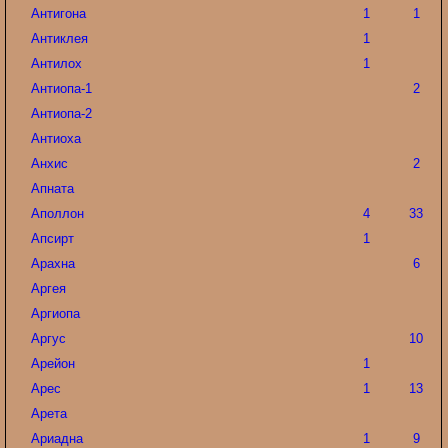
Антигона
1
1
Антиклея
1
Антилох
1
Антиопа-1
2
Антиопа-2
Антиоха
Анхис
2
Апната
Аполлон
4
33
Апсирт
1
Арахна
6
Аргея
Аргиопа
Аргус
10
Арейон
1
Арес
1
13
Арета
Ариадна
1
9