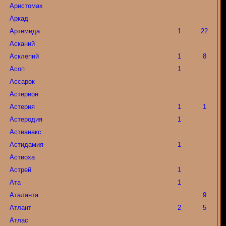
Аристомах
Аркад
Артемида
1
22
Асканий
Асклепий
1
8
Асоп
1
Ассарок
Астерион
Астерия
1
1
Астеродия
1
Астианакс
Астидамия
1
Астиоха
Астрей
1
Ата
1
Аталанта
9
Атлант
2
5
Атлас