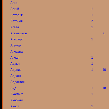
Авга
Авгий
1
Автолик
1
Автоноя
2
Агава
1
Агамемнон
8
Агафирс
1
Агенор
Аглавра
Аглая
1
Адмет
1
Адонис
1
10
Адраст
Адрастея
Аид
1
18
Акамант
1
Акарнан
Акаст
1