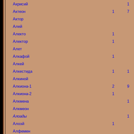
Акрисий
1
Актеон
1
7
Актор
Алей
Алекто
1
Алектор
1
Алет
Алкафой
1
Алкей
Алкестида
1
1
Алкиной
Алкиона-1
2
9
Алкиона-2
1
Алкмена
1
Алкмеон
Алоады
1
Алоэй
1
Алфемен