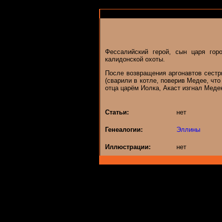
Фессалийский герой, сын царя гор
калидонской охоты.
После возвращения аргонавтов сест
(сварили в котле, поверив Медее, чт
отца царём Иолка, Акаст изгнал Меде
Статьи:
нет
Генеалогии:
Эллины
Иллюстрации:
нет