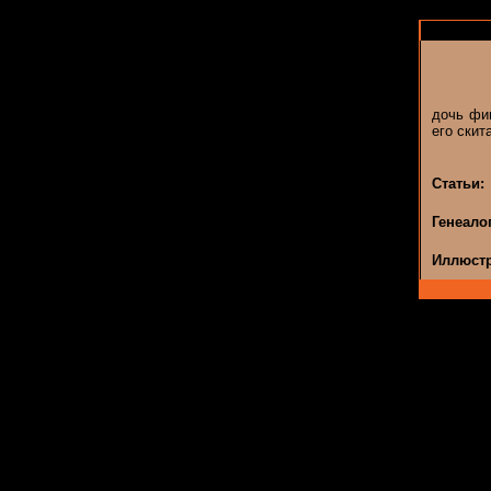
дочь фив
его скит
Статьи:
Генеало
Иллюстр