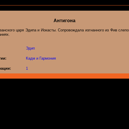
Антигона
анского царя Эдипа и Иокасты. Сопровождала изгнанного из Фив слепо
аниях.
Эдип
гии:
Кадм и Гармония
ации:
1