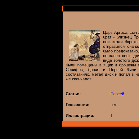
Царь Аргоса, сын 
брат - близнец П
они стали бороть
отправился снач
было предсказано,
он запер свою до
виде золотого дож
были помещены в ящик и брошены А
Серифос, Даная и Персей были 
состязаниях, метал диск и попал в н
же скончался.
Статьи:
Персей
Генеалогии:
нет
Иллюстрации:
1