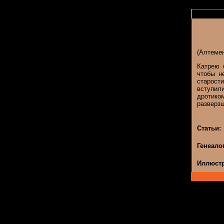
(Алтемен
Катрею 
чтобы н
старост
вступил
дротико
разверз
Статьи:
Генеало
Иллюстр