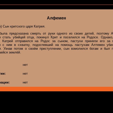
Алфемен
) Сын критского царя Катрея.
была предсказана смерть от руки одного из своих детей, поэтому 
е стать убийцей отца, покинул Крит и поселился на Родосе. Однако,
и Катрей отправился на Родос за сыном, пастухи приняли его за 
и с ним в схватку, подоспевший на помощь пастухам Алтемен уби
м. Узнав потом о своём преступлении, сын взмолился богам и был 
шейся землёй.
нет
гии:
нет
ации:
нет