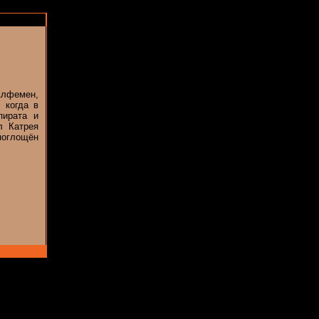
Алфемен,
 когда в
пирата и
л Катрея
поглощён