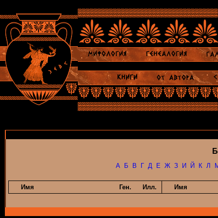
Б
А
Б
В
Г
Д
Е
Ж
З
И
Й
К
Л
Имя
Ген.
Илл.
Имя