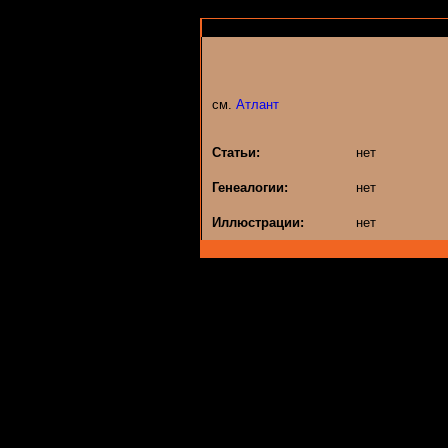
см.
Атлант
Статьи:
нет
Генеалогии:
нет
Иллюстрации:
нет