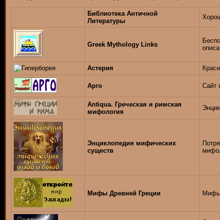
Библиотека Античной
Хорош
Литературы
Беспо
Greek Mythology Links
описа
Астерия
Краси
Арго
Сайт 
Antiqua. Греческая и римская
Энцик
мифология
Энциклопедия мифических
Потря
существ
мифол
Мифы Древней Греции
Мифы 