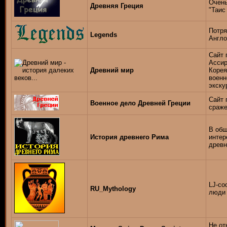
Очень
Древняя Греция
"Таис
Потря
Legends
Англо
Сайт 
Ассир
Древний мир
Корея
военн
экску
Сайт 
Военное дело Древней Греции
сраже
В общ
История древнего Рима
интер
древн
LJ-со
RU_Mythology
люди 
Не от