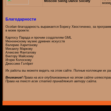
Moscow Swing Dance Society
моему
Благодарности
Особая благодарность выражается Борису Хвостиченко, за програм
в моем проекте:
Карлосу Парада и прочим создателям GML
Мюнхенскому музею древних искусств
Валерию Харитонову
Михаилу Маркову
Алексею Фанталову
Виктору Майскому
Игорю Колоскову
Джессике Гэлбрет
Их работы вы можете видеть на этом сайте. Полные коллекции их ра
Внимание!
Права на все опубликованные на этом сайте иллюстра
Права на текст всех статей принадлежит автору сайта.