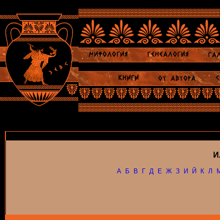
И
А
Б
В
Г
Д
Е
Ж
З
И
Й
К
Л