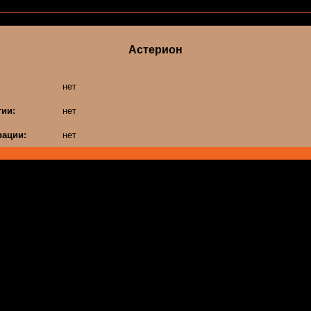
Астерион
нет
гии:
нет
ации:
нет