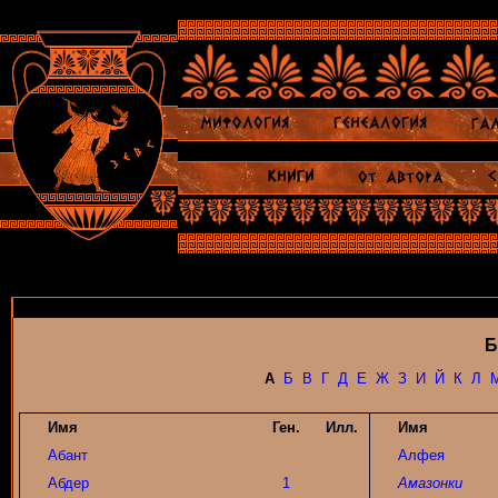
Б
А
Б
В
Г
Д
Е
Ж
З
И
Й
К
Л
Имя
Ген.
Илл.
Имя
Абант
Алфея
Абдер
1
Амазонки