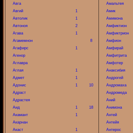
Авга
Амальтея
Авгий
1
Амик
Автолик
1
Амимона
Автоноя
2
Амфиктион
Агава
1
Амфиктрион
Агамемнон
8
Амфион
Агафирс
1
Амфирай
Агенор
Амфитрита
Аглавра
Амфотер
Аглая
1
Анаксибия
Адмет
1
Андрогей
Адонис
1
10
Андромаха
Адраст
Андромеда
Адрастея
Аний
Аид
1
18
Анимона
Акамант
1
Антей
Акарнан
Антейя
Акаст
1
Антерос