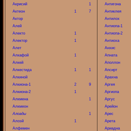
Акрисий
1
Антигона
Актеон
1
7
Антиклея
Актор
Антилох
Алей
Антиопа-1
Алекто
1
Антиопа-2
Алектор
1
Антиоха
Алет
Анхис
Алкафой
1
Апната
Алкей
Аполлон
Алкестида
1
1
Апсирт
Алкиной
Арахна
Алкиона-1
2
9
Аргея
Алкиона-2
1
Аргиопа
Алкмена
1
Аргус
Алкмеон
Арейон
Алоады
1
Арес
Алоэй
1
Арета
Алфемен
Ариадна