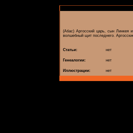
(Абас) Аргосский царь, сын Линкея 
волшебный щит последнего. Аргосские
Статьи:
нет
Генеалогии:
нет
Иллюстрации:
нет