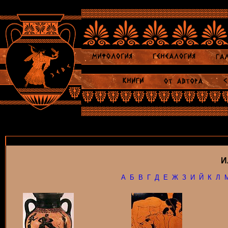
И
А
Б
В
Г
Д
Е
Ж
З
И
Й
К
Л