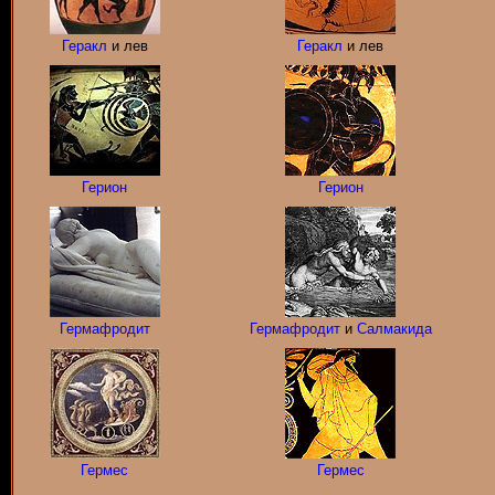
Геракл
и лев
Геракл
и лев
Герион
Герион
Гермафродит
Гермафродит
и
Салмакида
Гермес
Гермес