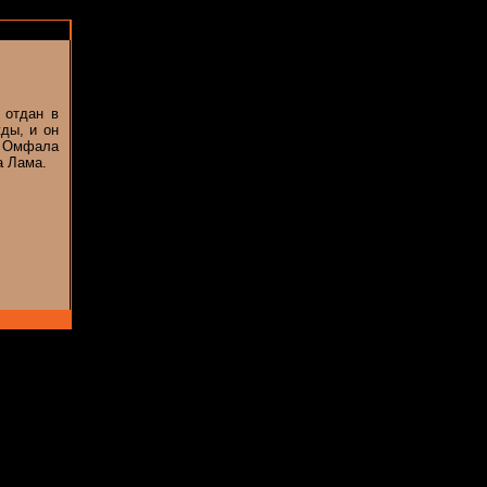
 отдан в
ды, и он
е Омфала
а Лама.