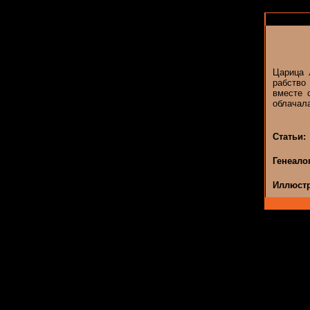
Царица 
рабство
вместе 
облачала
Статьи:
Генеало
Иллюстр