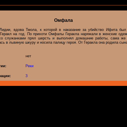
Омфала
Лидии, вдова Тмола, к которой в наказание за убийство Ифита был
 Геракл на год. По прихоти Омфалы Геракла наряжали в женские одеж
со служанками прял шерсть и выполнял домашние работы, сама ж
сь в львиную шкуру и носила палицу героя. От Геракла она родила сын
нет
гии:
Реки
ации:
3