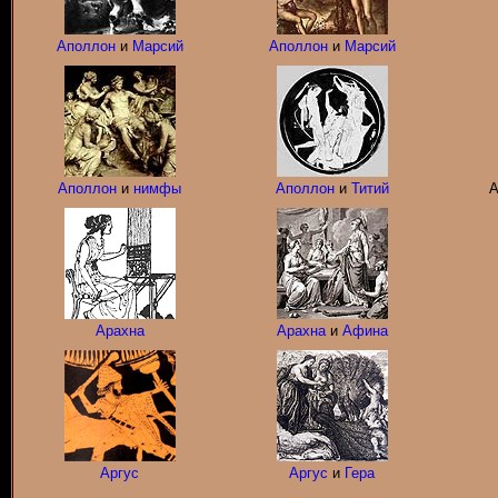
Аполлон
и
Марсий
Аполлон
и
Марсий
Аполлон
и
нимфы
Аполлон
и
Титий
А
Арахна
Арахна
и
Афина
Аргус
Аргус
и
Гера