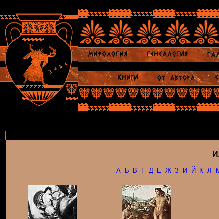
И
А
Б
В
Г
Д
Е
Ж
З
И
Й
К
Л