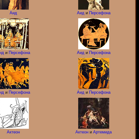
Аид
Аид
и
Персефона
ид
и
Персефона
Аид
и
Персефона
ид
и
Персефона
Аид
и
Персефона
Актеон
Актеон
и
Артемида