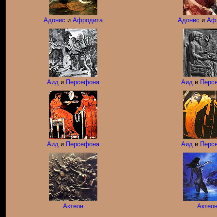
Адонис
и
Афродита
Адонис
и
Аф
Аид
и
Персефона
Аид
и
Перс
Аид
и
Персефона
Аид
и
Перс
Актеон
Актео