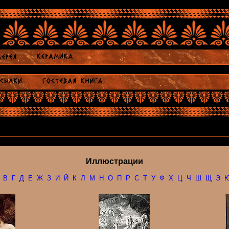
Иллюстрации
В
Г
Д
Е
Ж
З
И
Й
К
Л
М
Н
О
П
Р
С
Т
У
Ф
Х
Ц
Ч
Ш
Щ
Э