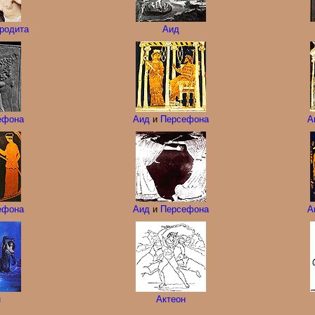
родита
Аид
ефона
Аид
и
Персефона
А
ефона
Аид
и
Персефона
А
н
Актеон