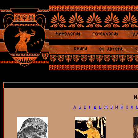
И
А
Б
В
Г
Д
Е
Ж
З
И
Й
К
Л