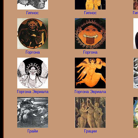
Гипнос
Гипнос
Ги
Горгона
Горгона
Горгона
Эвриала
Горгона
Эвриала
Грайи
Грации