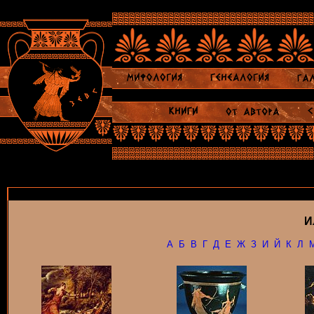
И
А
Б
В
Г
Д
Е
Ж
З
И
Й
К
Л