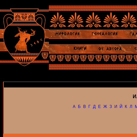
И
А
Б
В
Г
Д
Е
Ж
З
И
Й
К
Л