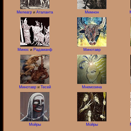
Мелеагр
и
Аталанта
Мемнон
Минос
и
Радаманф
Минотавр
Минотавр
и
Тесей
Мнемозина
Мойры
Мойры