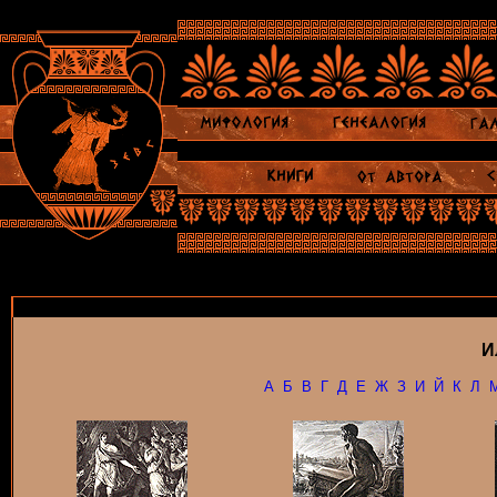
И
А
Б
В
Г
Д
Е
Ж
З
И
Й
К
Л