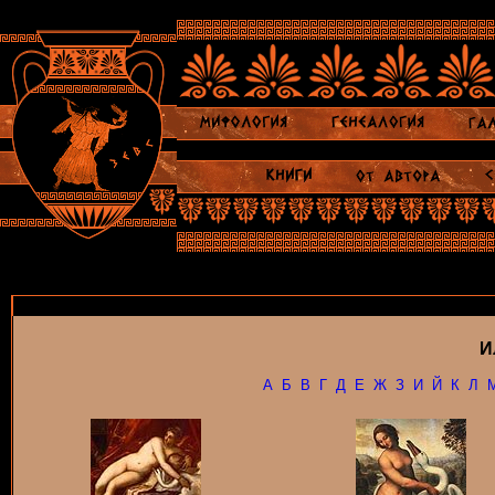
И
А
Б
В
Г
Д
Е
Ж
З
И
Й
К
Л