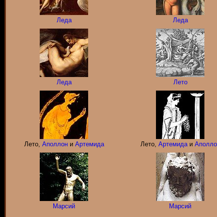
Леда
Леда
Леда
Лето
Лето,
Аполлон
и
Артемида
Лето,
Артемида
и
Аполло
Марсий
Марсий