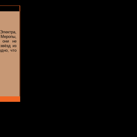
Электра,
 Меропы,
 они не
звёзд из
ыдно, что