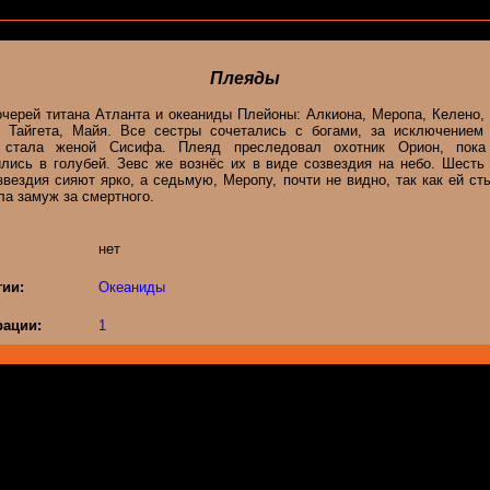
Плеяды
очерей титана Атланта и океаниды Плейоны: Алкиона, Меропа, Келено, 
, Тайгета, Майя. Все сестры сочетались с богами, за исключением
я стала женой Сисифа. Плеяд преследовал охотник Орион, пока
ились в голубей. Зевс же вознёс их в виде созвездия на небо. Шесть 
звездия сияют ярко, а седьмую, Меропу, почти не видно, так как ей ст
а замуж за смертного.
нет
гии:
Океаниды
ации:
1