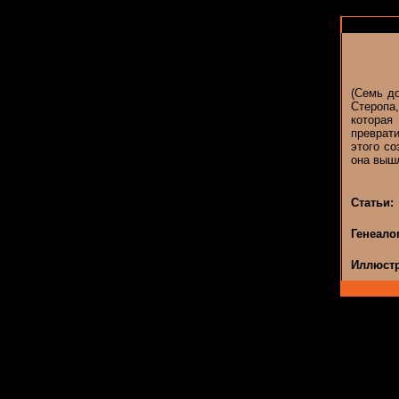
(Cемь д
Стеропа
котора
преврат
этого со
она вышл
Статьи:
Генеало
Иллюстр