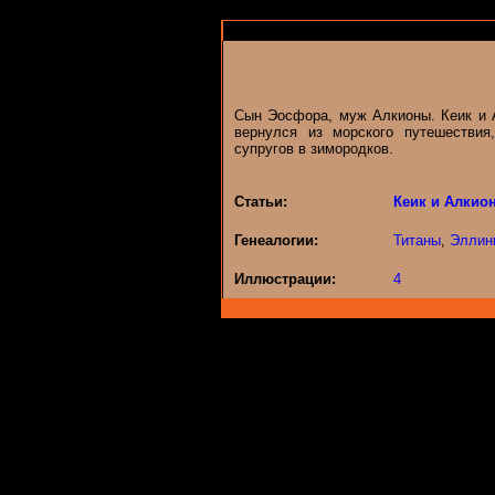
Сын Эосфора, муж Алкионы. Кеик и А
вернулся из морского путешествия
супругов в зимородков.
Статьи:
Кеик и Алкио
Генеалогии:
Титаны
,
Эллин
Иллюстрации:
4