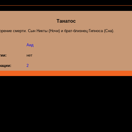
Танатос
рение смерти. Сын Никты (Ночи) и брат-близнец Гипноса (Сна).
Аид
гии:
нет
ации:
2