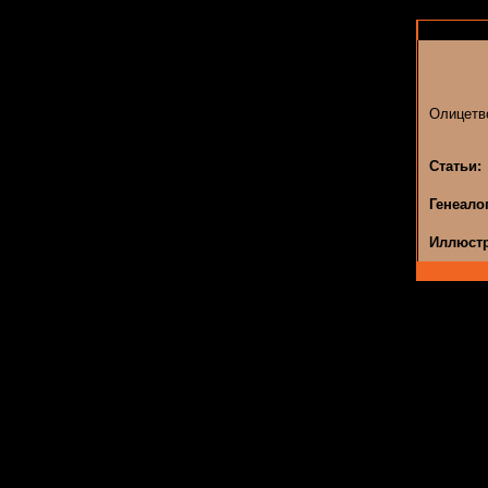
Олицетво
Статьи:
Генеало
Иллюстр