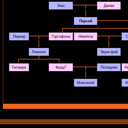
Зевс
Даная
Персей
Периер
Горгофона
Никиппа
Левкипп
Эврисфей
2
Гилаира
Полидевк
Н
Феба
Мнесилей
М