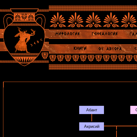
Персеиды
Абант
Акрисий