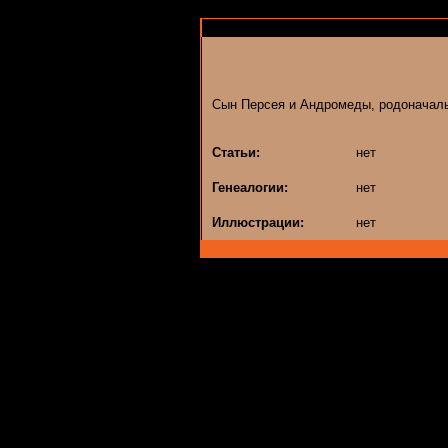
Сын Персея и Андромеды, родоначаль
Статьи:
нет
Генеалогии:
нет
Иллюстрации:
нет