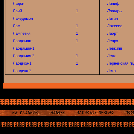
Ладон
Лапиф
Лаий
1
Лапифы
Лакедемон
Латин
Лам
1
Лахесис
Лампетия
1
Лаэрт
Лаодамант
1
Леарх
Лаодамия-1
Левкипп
Лаодамия-2
1
Леда
Лаодика-1
1
Лернейская ги
Лаодика-2
Лета