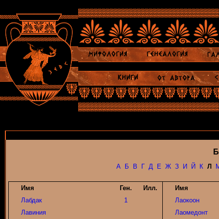
Б
А
Б
В
Г
Д
Е
Ж
З
И
Й
К
Л
Имя
Ген.
Илл.
Имя
Лабдак
1
Лаокоон
Лавиния
Лаомедонт