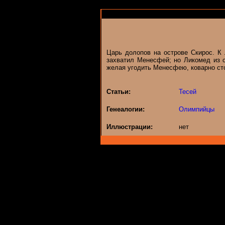
Царь долопов на острове Скирос. К
захватил Менесфей; но Ликомед из 
желая угодить Менесфею, коварно сто
Статьи:
Тесей
Генеалогии:
Олимпийцы
Иллюстрации:
нет