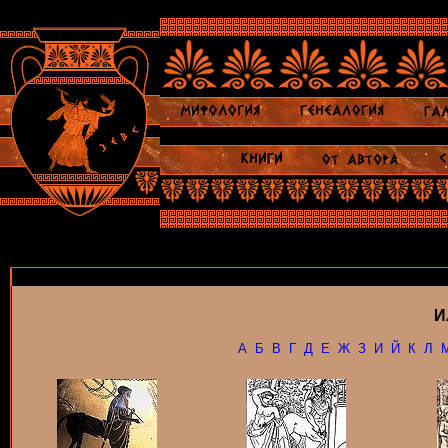
И
А
Б
В
Г
Д
Е
Ж
З
И
Й
К
Л