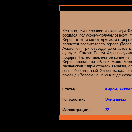
Кентавр, сын Кроноса и океаниды Фи
родился полуконём-получеловеком, та
Xирон, в отличие от других кентавр
является воспитателем героев (Тесея
Асклепия. При отъезде аргонавтов 
супруги. Самого Пелея Хирон научил
подарил Пелею знаменитое копьё из 
Хирон поселился вблизи мыса Мале
лернейской гидры стрелой Геракла, с
раны, бессмертный Хирон жаждал см
помещен Зевсом на небо в виде созве
Статьи:
Хирон
,
Аскле
Генеалогии:
Олимпийцы
Иллюстрации:
22