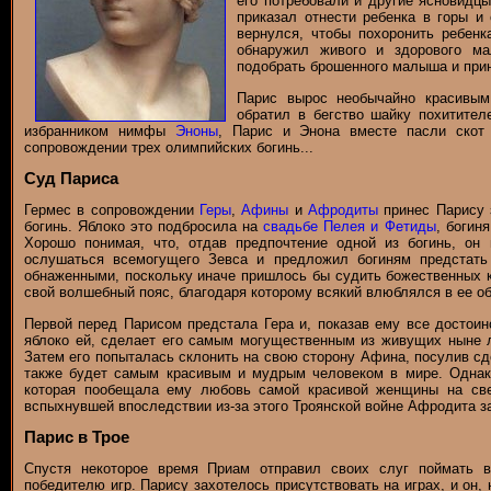
его потребовали и другие ясновидц
приказал отнести ребенка в горы и 
вернулся, чтобы похоронить ребенка
обнаружил живого и здорового ма
подобрать брошенного малыша и прин
Парис вырос необычайно красивым
обратил в бегство шайку похитите
избранником нимфы
Эноны
, Парис и Энона вместе пасли скот
сопровождении трех олимпийских богинь...
Суд Париса
Гермес в сопровождении
Геры
,
Афины
и
Афродиты
принес Парису 
богинь. Яблоко это подбросила на
свадьбе Пелея и Фетиды
, богин
Хорошо понимая, что, отдав предпочтение одной из богинь, он
ослушаться всемогущего Зевса и предложил богиням предстать
обнаженными, поскольку иначе пришлось бы судить божественных 
свой волшебный пояс, благодаря которому всякий влюблялся в ее об
Первой перед Парисом предстала Гера и, показав ему все достоинс
яблоко ей, сделает его самым могущественным из живущих ныне 
Затем его попыталась склонить на свою сторону Афина, посулив сде
также будет самым красивым и мудрым человеком в мире. Однак
которая пообещала ему любовь самой красивой женщины на св
вспыхнувшей впоследствии из-за этого Троянской войне Афродита з
Парис в Трое
Спустя некоторое время Приам отправил своих слуг поймать в
победителю игр. Парису захотелось присутствовать на играх, и он,