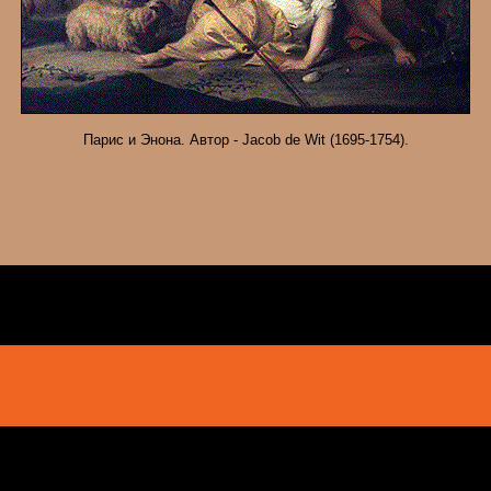
Парис и Энона. Автор - Jacob de Wit (1695-1754).