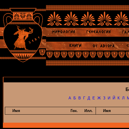
Б
А
Б
В
Г
Д
Е
Ж
З
И
Й
К
Л
Имя
Ген.
Илл.
Имя