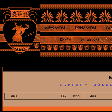
Б
А
Б
В
Г
Д
Е
Ж
З
И
Й
К
Л
Имя
Ген.
Илл.
Имя