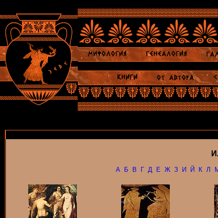
И
А
Б
В
Г
Д
Е
Ж
З
И
Й
К
Л