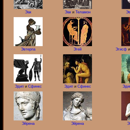
Эак
Эак
и
Теламон
Эв
Эвтерпа
Эгей
Эгисф
Эдип
и
Сфинкс
Эдип
и
Сфинкс
Эди
Эйрена
Эйрена
Э