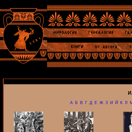
И
А
Б
В
Г
Д
Е
Ж
З
И
Й
К
Л