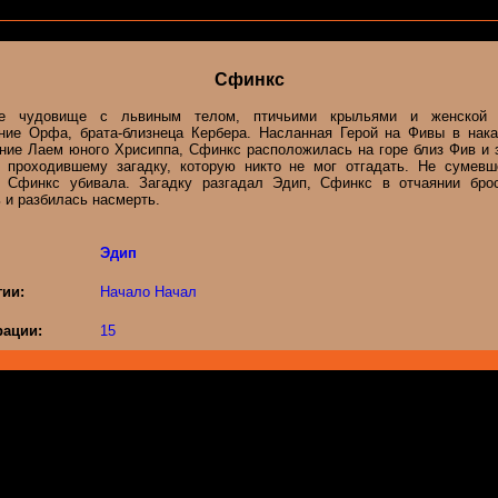
Сфинкс
ое чудовище с львиным телом, птичьими крыльями и женской г
ние Орфа, брата-близнеца Кербера. Насланная Герой на Фивы в нака
ние Лаем юного Хрисиппа, Сфинкс расположилась на горе близ Фив и 
 проходившему загадку, которую никто не мог отгадать. Не сумевш
у Сфинкс убивала. Загадку разгадал Эдип, Сфинкс в отчаянии бро
 и разбилась насмерть.
Эдип
гии:
Начало Начал
ации:
15