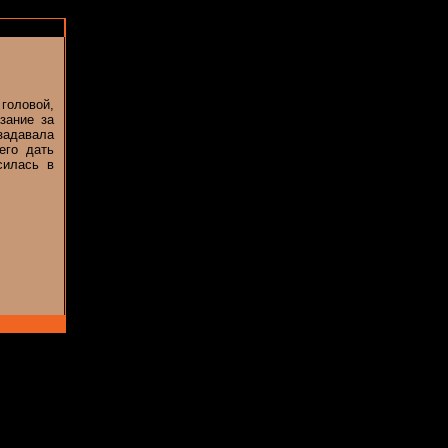
оловой,
зание за
задавала
его дать
силась в