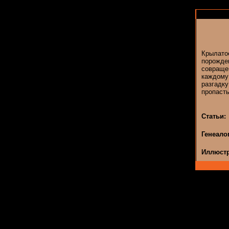
Крылат
порожде
совраще
каждому
разгадк
пропасть
Статьи:
Генеало
Иллюстр