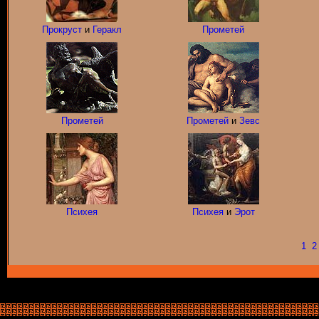
Прокруст
и
Геракл
Прометей
Прометей
Прометей
и
Зевс
Психея
Психея
и
Эрот
1
2