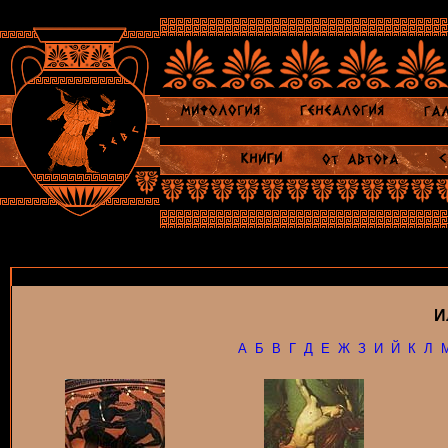
И
А
Б
В
Г
Д
Е
Ж
З
И
Й
К
Л