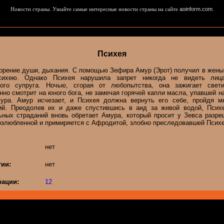
Новости страны. Узнайте самые интересные новости страны на сайте
aoinform.com
.
Психея
орение души, дыхания. С помощью Зефира Амур (Эрот) получил в жены
сихею. Однако Психея нарушила запрет никогда не видеть лица
ного супруга. Ночью, сгорая от любопытства, она зажигает свет
но смотрит на юного бога, не замечая горячей капли масла, упавшей 
ура. Амур исчезает, и Психея должна вернуть его себе, пройдя м
ий. Преодолев их и даже спустившись в аид за живой водой, Псих
ьных страданий вновь обретает Амура, который просит у Зевса разре
возлюбленной и примиряется с Афродитой, злобно преследовавшей Псих
нет
гии:
нет
ации:
12