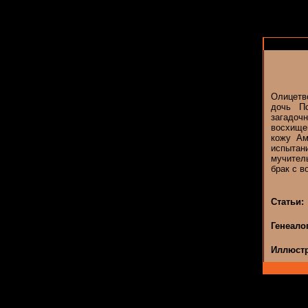
Олицетв
дочь П
загадоч
восхищен
кожу Ам
испытан
мучител
брак с 
Статьи:
Генеало
Иллюстр