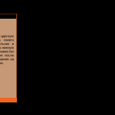
 царскую
 своего
ильник и
на нежную
ножество
ея после
шения на
ею.