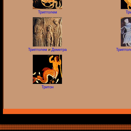
Триптолем
Тр
Триптолем
и
Деметра
Триптол
Тритон