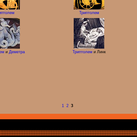
иптолем
Триптолем
ем
и
Деметра
Триптолем
и Линк
1
2
3