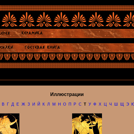
Иллюстрации
В
Г
Д
Е
Ж
З
И
Й
К
Л
М
Н
О
П
Р
С
Т
У
Ф
Х
Ц
Ч
Ш
Щ
Э