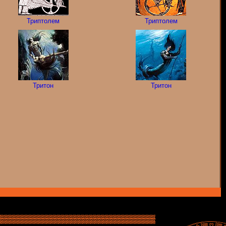
Триптолем
Триптолем
Тритон
Тритон