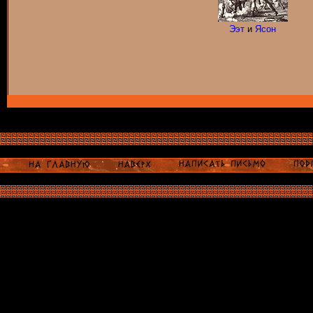
Ээт
и
Ясон