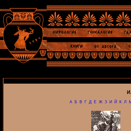
И
А
Б
В
Г
Д
Е
Ж
З
И
Й
К
Л