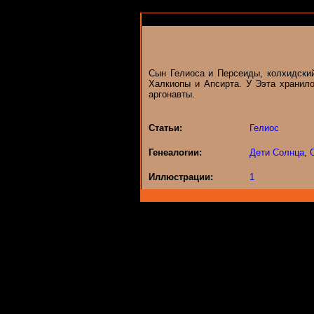
Сын Гелиоса и Персеиды, колхидский
Халкиопы и Апсирта. У Ээта хранило
аргонавты.
Статьи:
Гелиос
Генеалогии:
Дети Солнца
,
Иллюстрации:
1