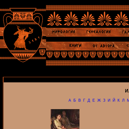
И
А
Б
В
Г
Д
Е
Ж
З
И
Й
К
Л