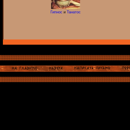
Гипнос
и
Танатос