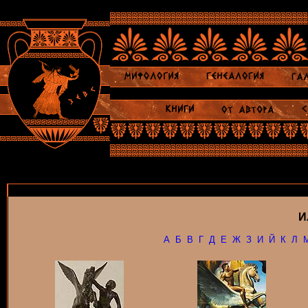
И
А
Б
В
Г
Д
Е
Ж
З
И
Й
К
Л