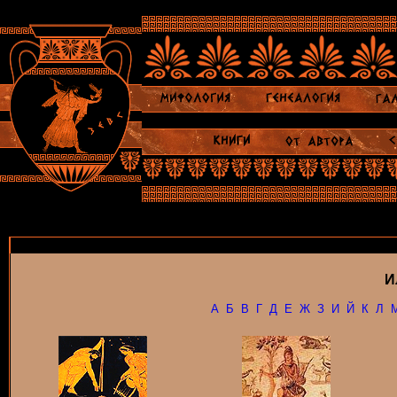
И
А
Б
В
Г
Д
Е
Ж
З
И
Й
К
Л