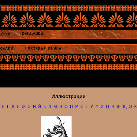
Иллюстрации
В
Г
Д
Е
Ж
З
И
Й
К
Л
М
Н
О
П
Р
С
Т
У
Ф
Х
Ц
Ч
Ш
Щ
Э