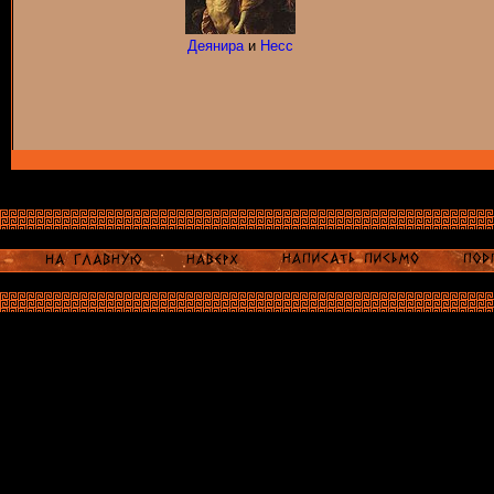
Деянира
и
Несс