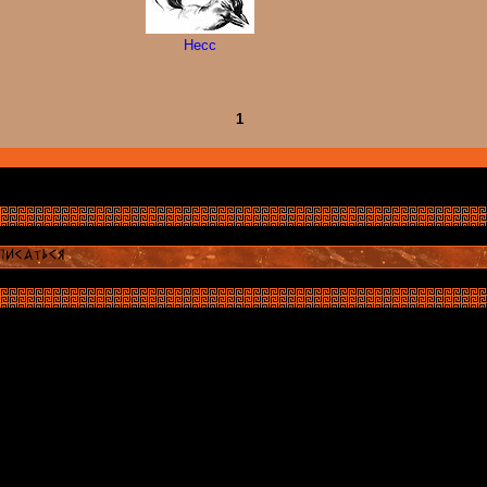
Несс
1