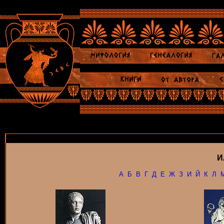
И
А
Б
В
Г
Д
Е
Ж
З
И
Й
К
Л