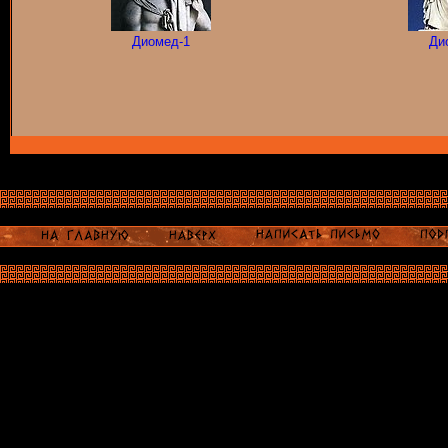
Диомед-1
Ди