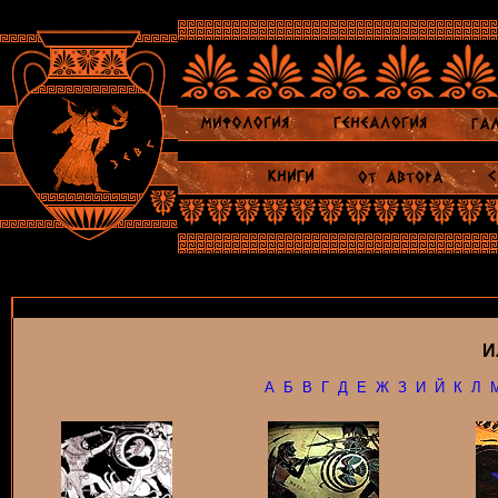
И
А
Б
В
Г
Д
Е
Ж
З
И
Й
К
Л