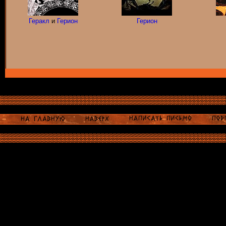
Геракл
и
Герион
Герион