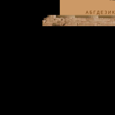
А
Б
Г
Д
Е
З
И
К