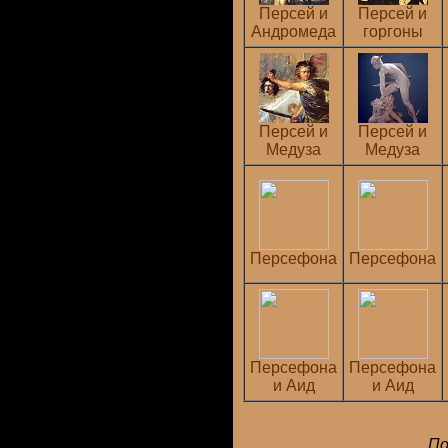
Персей и
Персей и
Андромеда
горгоны
Персей и
Персей и
Медуза
Медуза
Персефона
Персефона
Персефона
Персефона
и Аид
и Аид
По