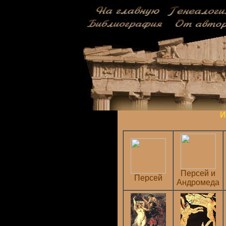
И
Персей и
Персей
Андромеда