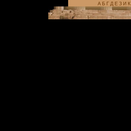
А
Б
Г
Д
Е
З
И
К