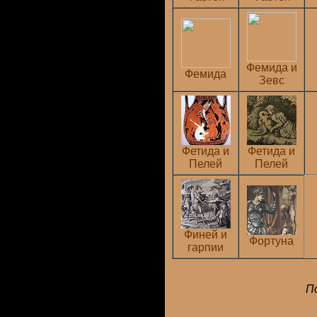
Фемида и
Фемида
Зевс
Фетида и
Фетида и
Пелей
Пелей
Финей и
Фортуна
гарпии
По